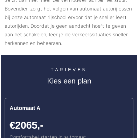
Je zit dan met meer zelfvertrouwen achter het stuur.
Bovendien zorgt het volgen van automaat autorijlessen
bij onze automaat rijschool ervoor dat je sneller leert
autorijden. Doordat je geen aandacht hoeft te geven
aan het schakelen, leer je de verkeerssituaties sneller
herkennen en beheersen.
TARIEVEN
Kies een plan
Automaat A
€2065,-
Comfortabel starten in automaat