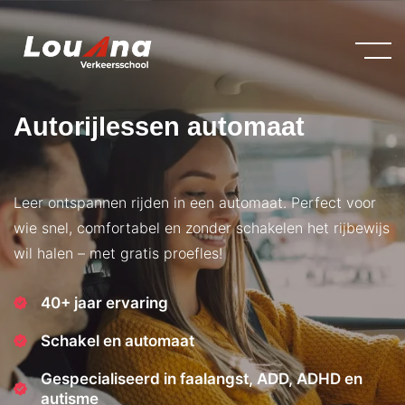
Autorijlessen automaat
Leer ontspannen rijden in een automaat. Perfect voor
wie snel, comfortabel en zonder schakelen het rijbewijs
wil halen – met gratis proefles!
40+ jaar ervaring
Schakel en automaat
Gespecialiseerd in faalangst, ADD, ADHD en
autisme