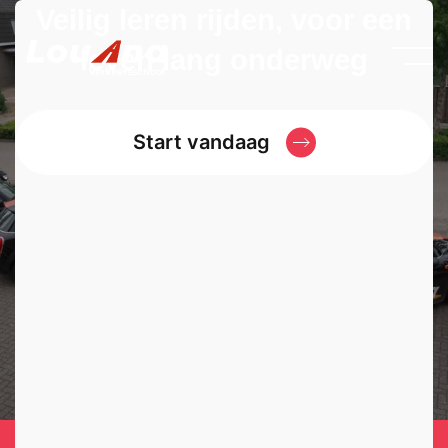
Veilig leren rijden, voor een
leven lang onderweg
Start vandaag