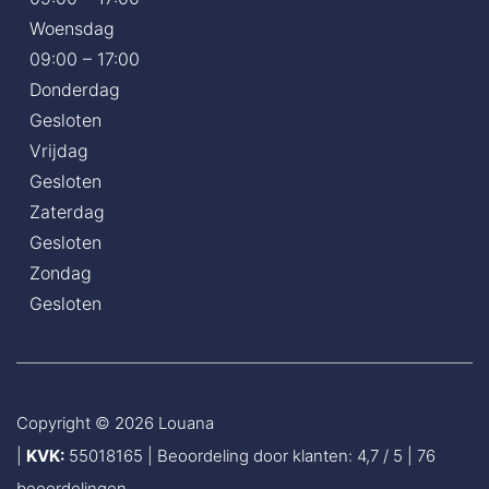
oon 
wijs 
Woensdag
heel 
geh
09:00 – 17:00
rela
aald 
Donderdag
xed.
heb! 
Gesloten
Ik 
Blijj
Vrijdag
raad 
j!
Gesloten
rijsc
Zaterdag
hool 
Gesloten
loua
Zondag
na 
Gesloten
echt 
aan!
Bart 
Copyright © 2026
Louana
nog
|
KVK:
55018165
|
Beoordeling door klanten: 4,7 / 5 |
76
maa
beoordelingen