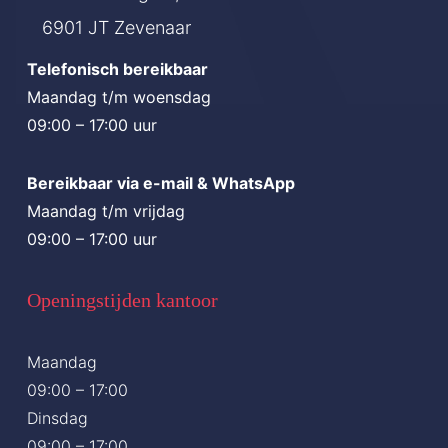
het 
uit 
om 
je 
.
6901 JT Zevenaar
gelu
en 
bij 
zov
kt👍
daar 
haar 
eel 
Telefonisch bereikbaar
nog
had 
te 
vert
Maandag t/m woensdag
maa
ik 
gaa
rou
09:00 – 17:00 uur
ls 
gew
n 
wen 
Bereikbaar via e-mail & WhatsApp
bed
oon 
less
geef
Maandag t/m vrijdag
ankt
beh
en!
t dat 
09:00 – 17:00 uur
.
oefd
zelf
e 
s ik 
Openingstijden kantoor
aan.
in 
Alle
24 
Maandag
s 
uur 
09:00 – 17:00
ging 
mijn 
Dinsdag
gew
rijbe
09:00 – 17:00