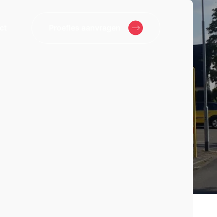
ct
Proefles aanvragen