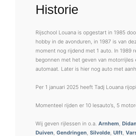
Historie
Rijschool Louana is opgestart in 1985 doo
hobby in de avonduren, in 1987 is van d
moment nog rijdend met 1 auto. In 1989 r
begonnen met het geven van motorrijles e
automaat. Later is hier nog auto met aa
Per 1 januari 2025 heeft Tadj Louana rijo
Momenteel rijden er 10 lesauto’s, 5 mo
Wij geven rijlessen in o.a.
Arnhem
,
Dida
Duiven
,
Gendringen
,
Silvolde
,
Ulft
,
Var