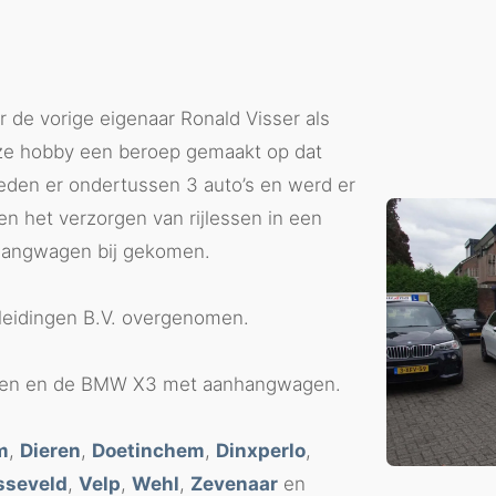
r de vorige eigenaar Ronald Visser als
eze hobby een beroep gemaakt op dat
eden er ondertussen 3 auto’s en werd er
n het verzorgen van rijlessen in een
nhangwagen bij gekomen.
pleidingen B.V. overgenomen.
toren en de BMW X3 met aanhangwagen.
m
,
Dieren
,
Doetinchem
,
Dinxperlo
,
sseveld
,
Velp
,
Wehl
,
Zevenaar
en