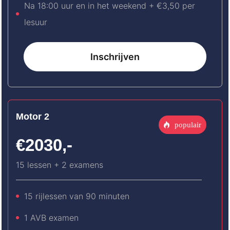
Na 18:00 uur en in het weekend + €3,50 per
lesuur
Inschrijven
Motor 2
populair
€2030,-
15 lessen + 2 examens
15 rijlessen van 90 minuten
1 AVB examen