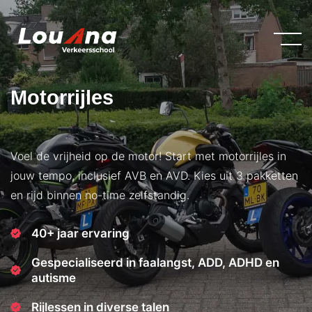
Motorrijles
Voel de vrijheid op de motor! Start met motorrijles in
jouw tempo, inclusief AVB en AVD. Kies uit 3 pakketten
en rijd binnen no-time zelfstandig.
40+ jaar ervaring
Gespecialiseerd in faalangst, ADD, ADHD en
autisme
Rijlessen in diverse talen